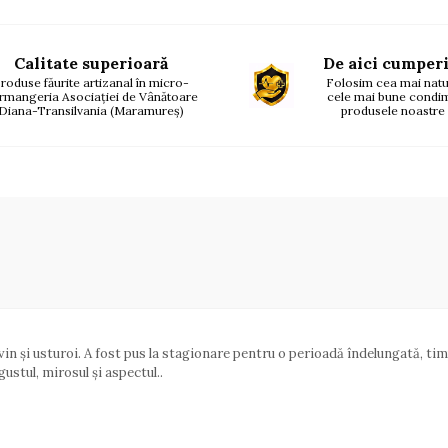
Calitate superioară
De aici cumperi
roduse făurite artizanal în micro-
Folosim cea mai natur
rmangeria Asociației de Vânătoare
cele mai bune condi
Diana-Transilvania (Maramureș)
produsele noastre
 vin și usturoi. A fost pus la stagionare pentru o perioadă îndelungată, t
ustul, mirosul și aspectul..