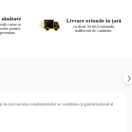
 sănătate
Livrare oriunde în țară
ală carne și
cu doar 30 lei/comandă,
mente pentru
indiferent de cantitate.
 premium.
imp în care aroma condimentelor se combină cu gustul natural al