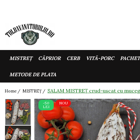
MISTREȚ
CĂPRIOR
CERB
VITĂ-PORC
PACHET
METODE DE PLATA
SALAM MISTREȚ crud-uscat cu muceg
Home /
MISTREȚ /
-50
NOU
LEI