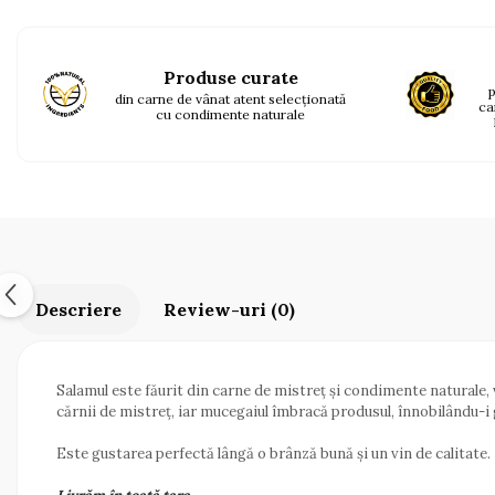
pe
Facebook
Produse curate
p
din carne de vânat atent selecționată
ca
cu condimente naturale
Descriere
Review-uri
(0)
Salamul este făurit din carne de mistreț și condimente naturale,
cărnii de mistreț, iar mucegaiul îmbracă produsul, înnobilându-i g
Este gustarea perfectă lângă o brânză bună și un vin de calitate.