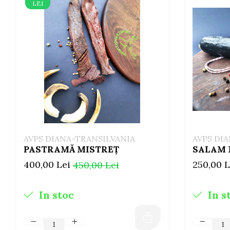
LEI
AVPS DIANA-TRANSILVANIA
AVPS DI
PASTRAMĂ MISTREȚ
SALAM 
400,00 Lei
250,00 L
450,00 Lei
In stoc
In s