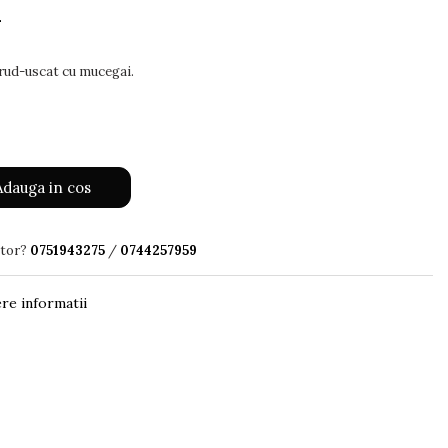
i
 crud-uscat cu mucegai.
dauga in cos
utor?
0751943275
/
0744257959
re informatii