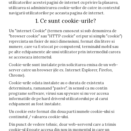
utilizatorilor acestei pagini de internet cu privire la plasarea,
utilizarea si administrarea cookie-urilor de catre in contextul
navigarii utilizatorilor pe aceasta pagina de internet.
1. Ce sunt cookie-urile?
Un "internet Cookie" (termen cunoscut si sub denumirea de
"browser cookie" sau "HTTP cookie" ori pur si simplu "cookie")
reprezinta un fisier de mici dimensiuni, format din litere si
numere, care va fi stocat pe computerul, terminalul mobil sau
pe alte echipamente ale unui utilizator prin intermediul carora
se acceseaza internetul.
Cookie-urile sunt instalate prin solicitarea emisa de un web-
server catre un browser (de ex. Internet Explorer, Firefox,
Chrome).
Cookie-urile odata instalate au o durata de existenta
determinata, ramanand "pasive", in sensul ca nu contin
programe software, virusi sau spyware si nu vor accesa
informatiile de pe hard driverul utilizatorului pe al carui
echipament au fost instalate.
Un cookie este format din doua parti:numele cookie-ului si
continutul / valoarea cookie-ului.
Din punct de vedere tehnic, doar web-serverul care a trimis
cookie-ul il poate accesa din nou in momentul in care un