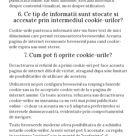
publicitatii online. Ele sunt anonime, stocand informatii
despre contentul vizualizat, nu si despre utilizatori.
6. Ce tip de informatii sunt stocate si
accesate prin intermediul cookie-urilor?
Cookie-urile pastreaza informatii intr-un fisier text de mici
dimensiuni care permit recunoasterea browserului. Aceasta
pagina de internet recunoaste browserul pana cand cookie-
urile expira sau sunt sterse.
7. Cum pot fi oprite cookie-urile?
Dezactivarea si refuzul de a primi cookie-uri pot face aceasta
pagina de internet dificil de vizitat, atragand dupa sine limitari
ale posibilitatilor de utilizare ale acesteia.
Utilizatorii isi pot configura browserul sa respinga fisierele
cookie sau sa fie acceptate cookie-uri de la o pagina de
internet anume. Cu toate acestea, refuzarea sau dezactivarea
cookie-urilor nu inseamna ca nu veti mai primi publicitate
online - ci doar ca aceasta nu va fi adaptata preferintelor si
interesele dumneavoastra, evidentiate prin comportamentul
de navigare.
Toate browserele moderne ofera posibilitatea de a schimba
setarile cookie-urilor. Aceste setari pot fi accesate, ca regula,
in sectiunea "optiuni" sau in meniul de "preferinte" al