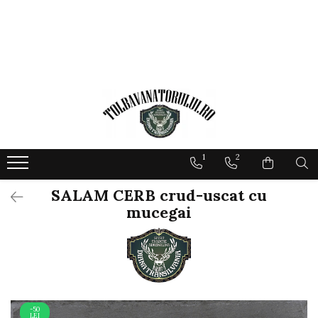
1
2
SALAM CERB crud-uscat cu
mucegai
-50
LEI