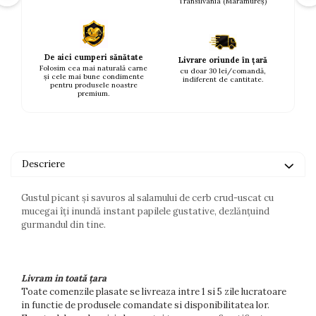
Transilvania (Maramureș)
De aici cumperi sănătate
Livrare oriunde în țară
Folosim cea mai naturală carne
cu doar 30 lei/comandă,
și cele mai bune condimente
indiferent de cantitate.
pentru produsele noastre
premium.
Descriere
Gustul picant și savuros al salamului de cerb crud-uscat cu
mucegai îți inundă instant papilele gustative, dezlănțuind
gurmandul din tine.
Livram in toată țara
Toate comenzile plasate se livreaza intre 1 si 5 zile lucratoare
in functie de produsele comandate si disponibilitatea lor.