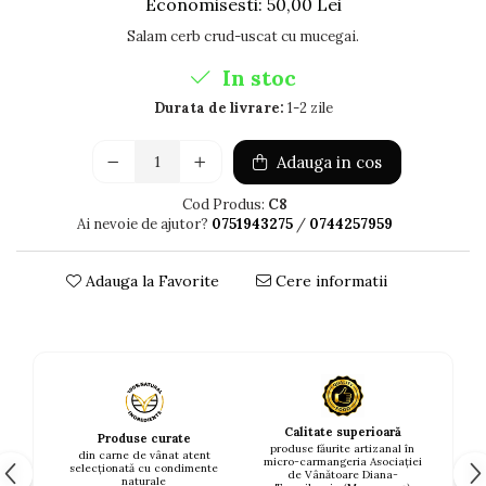
Economisesti:
50,00
Lei
Salam cerb crud-uscat cu mucegai.
In stoc
Durata de livrare:
1-2 zile
Adauga in cos
Cod Produs:
C8
Ai nevoie de ajutor?
0751943275
/
0744257959
Adauga la Favorite
Cere informatii
Calitate superioară
Produse curate
produse făurite artizanal în
din carne de vânat atent
micro-carmangeria Asociației
selecționată cu condimente
de Vânătoare Diana-
naturale